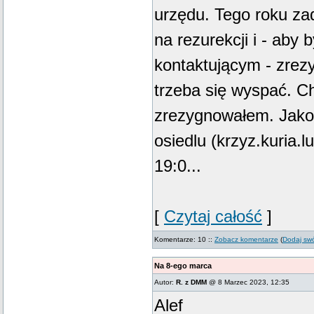
urzędu. Tego roku za
na rezurekcji i - aby 
kontaktującym - zrezy
trzeba się wyspać. C
zrezygnowałem. Jako
osiedlu (krzyz.kuria.lu
19:0...
[
Czytaj całość
]
Komentarze: 10 ::
Zobacz komentarze
(
Dodaj sw
Na 8-ego marca
Autor:
R. z DMM
@ 8 Marzec 2023, 12:35
Alef