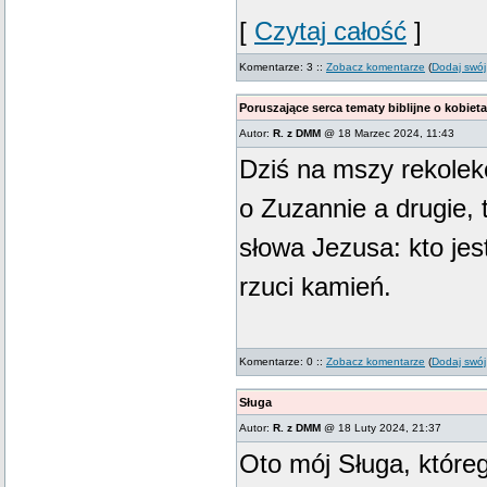
[
Czytaj całość
]
Komentarze: 3 ::
Zobacz komentarze
(
Dodaj swój
Poruszające serca tematy biblijne o kobiet
Autor:
R. z DMM
@ 18 Marzec 2024, 11:43
Dziś na mszy rekolekc
o Zuzannie a drugie, 
słowa Jezusa: kto jes
rzuci kamień.
Komentarze: 0 ::
Zobacz komentarze
(
Dodaj swój
Sługa
Autor:
R. z DMM
@ 18 Luty 2024, 21:37
Oto mój Sługa, które