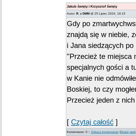
Jakub święty i Krzysztof święty
Autor:
R. z DMM
@ 25 Lipiec 2024, 19:15
Gdy po zmartwychwst
znajdą się w niebie, 
i Jana siedzących po
"Przecież te miejsca m
specjalnych gości a t
w Kanie nie odmówił
Boskiej, to czy mogł
Przecież jeden z nich 
[
Czytaj całość
]
Komentarze: 0 ::
Zobacz komentarze
(
Dodaj swój