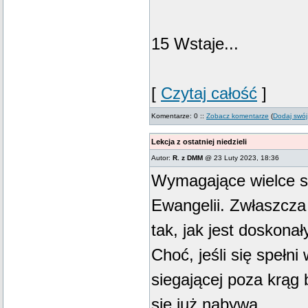
15 Wstaje...
[
Czytaj całość
]
Komentarze: 0 ::
Zobacz komentarze
(
Dodaj swój
Lekcja z ostatniej niedzieli
Autor:
R. z DMM
@ 23 Luty 2023, 18:36
Wymagające wielce s
Ewangelii. Zwłaszcza
tak, jak jest doskonał
Choć, jeśli się spełni
siegającej poza krąg b
się już nabywa.