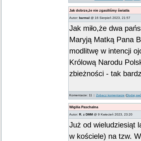
Jak dobrze,że nie zgasiliśmy światła
Autor:
barmal
@ 16 Sierpień 2023, 21:57
Jak miło,że dwa pańs
Maryją Matką Pana B
modlitwę w intencji oj
Królową Narodu Polsk
zbieżności - tak bar
Komentarze: 11 ::
Zobacz komentarze
(
Dodaj swó
Wigilia Paschalna
Autor:
R. z DMM
@ 9 Kwiecień 2023, 23:20
Już od wieludziesiąt 
w kościele) na tzw. Wi