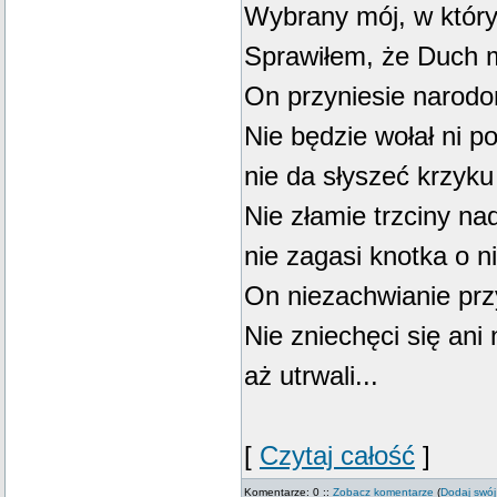
Wybrany mój, w któ
Sprawiłem, że Duch m
On przyniesie narod
Nie będzie wołał ni po
nie da słyszeć krzyk
Nie złamie trzciny na
nie zagasi knotka o n
On niezachwianie prz
Nie zniechęci się ani 
aż utrwali...
[
Czytaj całość
]
Komentarze: 0 ::
Zobacz komentarze
(
Dodaj swój