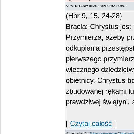
Autor:
R. z DMM
@ 24 Styczeń 2023, 00:02
(Hbr 9, 15. 24-28)
Bracia: Chrystus jes
Przymierza, ażeby pr
odkupienia przestęps
pierwszego przymierz
wiecznego dziedzictwa
obietnicy. Chrystus b
zbudowanej rękami lu
prawdziwej świątyni, 
[
Czytaj całość
]
Komentarze: 3 ::
Zobacz komentarze
(
Dodaj swój