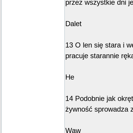
przez wszystkie dni j
Dalet
13 O len się stara i w
pracuje starannie ręk
He
14 Podobnie jak okręt
żywność sprowadza z
Waw