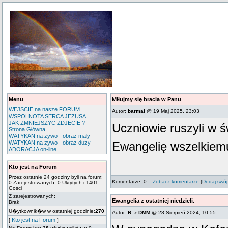
Menu
Miłujmy się bracia w Panu
WEJSCIE na nasze FORUM
Autor:
barmal
@ 19 Maj 2025, 23:03
WSPOLNOTA SERCA JEZUSA
JAK ZMNIEJSZYC ZDJECIE ?
Uczniowie ruszyli w ś
Strona Główna
WATYKAN na zywo - obraz maly
WATYKAN na zywo - obraz duzy
Ewangelię wszelkiemu
ADORACJA on-line
Kto jest na Forum
Przez ostatnie 24 godziny byli na forum:
Komentarze: 0 ::
Zobacz komentarze
(
Dodaj swój
0 Zarejestrowanych, 0 Ukrytych i 1401
Gości
Z zarejestrowanych:
Ewangelia z ostatniej niedzieli.
Brak
U�ytkownik�w w ostatniej godzinie:
270
Autor:
R. z DMM
@ 28 Sierpień 2024, 10:55
Kto jest na Forum
[
]