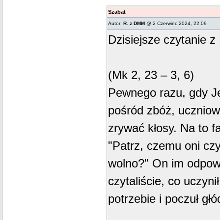
Szabat
Autor:
R. z DMM
@ 2 Czerwiec 2024, 22:09
Dzisiejsze czytanie z
(Mk 2, 23 – 3, 6)
Pewnego razu, gdy Je
pośród zbóż, uczniow
zrywać kłosy. Na to f
"Patrz, czemu oni czy
wolno?" On im odpowi
czytaliście, co uczyni
potrzebie i poczuł głód