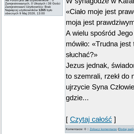
W synagodze w Kafar
Na Forum jest
38
użytkowników :: 0
Zarejestrowanych, 0 Ukrytych i 38 Gości
Zarejestrowani Użytkownicy: Brak
«Ciało moje jest pr
Najwięcej użytkowników
1265
było
obecnych 9 Maj 2026, 13:00
moja jest prawdziwy
A wielu spośród Jego 
mówiło: «Trudna jest
słuchać?»
Jezus jednak, świado
to szemrali, rzekł do
ujrzycie Syna Człowi
gdzie...
[
Czytaj całość
]
Komentarze: 0 ::
Zobacz komentarze
(
Dodaj swój