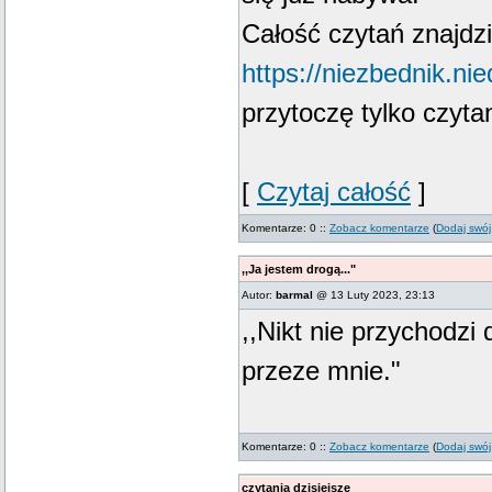
Całość czytań znajdzi
https://niezbednik.nie
przytoczę tylko czyta
[
Czytaj całość
]
Komentarze: 0 ::
Zobacz komentarze
(
Dodaj swój
,,Ja jestem drogą..."
Autor:
barmal
@ 13 Luty 2023, 23:13
,,Nikt nie przychodzi 
przeze mnie."
Komentarze: 0 ::
Zobacz komentarze
(
Dodaj swój
czytania dzisiejsze