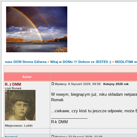
nasz DOM Strona Główna
»
Witaj w DOMu !!! Dobrze ze JESTES :)
»
MODLITWA w
Autor
R. z DMM
Wysłany: 8 Styczeń 2026, 09:59
Kolejny 2026 rok
czyli Romek
W nowym, biegnącym już, roku składam netparaf
Romek
...ciekawe, czy ktoś tu jeszcze odpowie; może B
_________________
R-k DMM
Miejscowosc: Lublin
Wysłany: 22 Styczeń 2026, 22:39