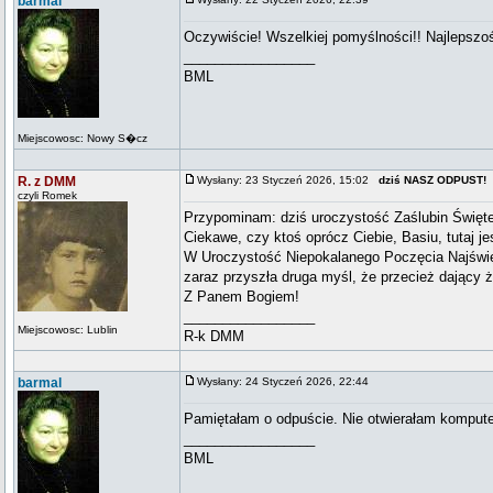
barmal
Oczywiście! Wszelkiej pomyślności!! Najlepszoś
_________________
BML
Miejscowosc: Nowy S�cz
R. z DMM
Wysłany: 23 Styczeń 2026, 15:02
dziś NASZ ODPUST!
czyli Romek
Przypominam: dziś uroczystość Zaślubin Święte
Ciekawe, czy ktoś oprócz Ciebie, Basiu, tutaj 
W Uroczystość Niepokalanego Poczęcia Najświęts
zaraz przyszła druga myśl, że przecież dający 
Z Panem Bogiem!
_________________
Miejscowosc: Lublin
R-k DMM
barmal
Wysłany: 24 Styczeń 2026, 22:44
Pamiętałam o odpuście. Nie otwierałam komput
_________________
BML