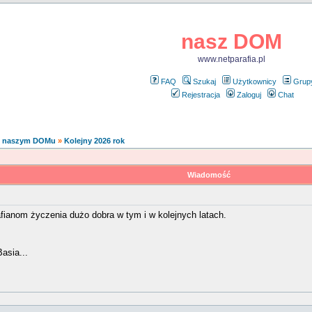
nasz DOM
www.netparafia.pl
FAQ
Szukaj
Użytkownicy
Grup
Rejestracja
Zaloguj
Chat
 naszym DOMu
»
Kolejny 2026 rok
Wiadomość
ianom życzenia dużo dobra w tym i w kolejnych latach.
asia...