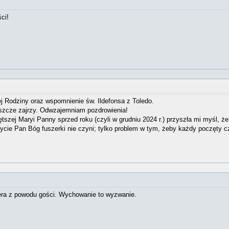
ci!
j Rodziny oraz wspomnienie św. Ildefonsa z Toledo.
jeszcze zajrzy. Odwzajemniam pozdrowienia!
zej Maryi Panny sprzed roku (czyli w grudniu 2024 r.) przyszła mi myśl, że 
życie Pan Bóg fuszerki nie czyni; tylko problem w tym, żeby każdy poczęty 
era z powodu gości. Wychowanie to wyzwanie.